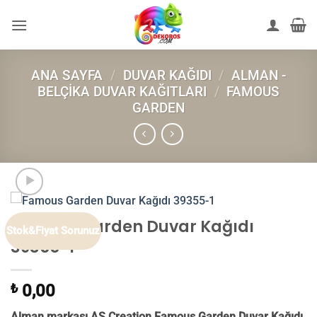
İçeriğe
atla
ANA SAYFA
/
DUVAR KAĞIDI
/
ALMAN -
BELÇIKA DUVAR KAĞITLARI
/
FAMOUS
GARDEN
Famous Garden Duvar Kağıdı
Stok&Fiyat Sorunuz
39355-1
₺
0,00
Alman markası AS Creation Famous Garden Duvar Kağıdı