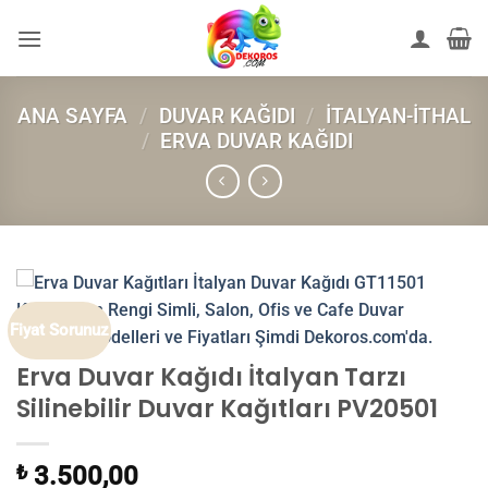
İçeriğe
atla
ANA SAYFA
/
DUVAR KAĞIDI
/
İTALYAN-İTHAL
/
ERVA DUVAR KAĞIDI
Fiyat Sorunuz
Erva Duvar Kağıdı İtalyan Tarzı
Silinebilir Duvar Kağıtları PV20501
₺
3.500,00