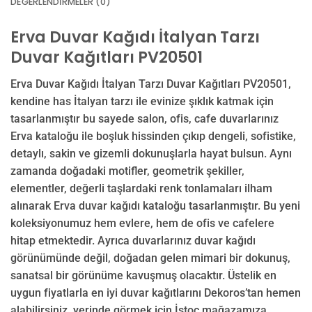
DEĞERLENDIRMELER (0)
Erva Duvar Kağıdı İtalyan Tarzı
Duvar Kağıtları PV20501
Erva Duvar Kağıdı İtalyan Tarzı Duvar Kağıtları PV20501,
kendine has İtalyan tarzı ile evinize şıklık katmak için
tasarlanmıştır bu sayede salon, ofis, cafe duvarlarınız
Erva kataloğu ile boşluk hissinden çıkıp dengeli, sofistike,
detaylı, sakin ve gizemli dokunuşlarla hayat bulsun. Aynı
zamanda doğadaki motifler, geometrik şekiller,
elementler, değerli taşlardaki renk tonlamaları ilham
alınarak Erva duvar kağıdı kataloğu tasarlanmıştır. Bu yeni
koleksiyonumuz hem evlere, hem de ofis ve cafelere
hitap etmektedir. Ayrıca duvarlarınız duvar kağıdı
görünümünde değil, doğadan gelen mimari bir dokunuş,
sanatsal bir görünüme kavuşmuş olacaktır. Üstelik en
uygun fiyatlarla en iyi duvar kağıtlarını Dekoros’tan hemen
alabilirsiniz, yerinde görmek için İstoç mağazamıza