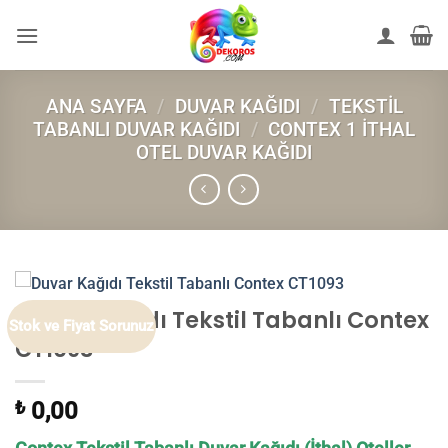
İçeriğe
atla
ANA SAYFA
/
DUVAR KAĞIDI
/
TEKSTIL
TABANLI DUVAR KAĞIDI
/
CONTEX 1 İTHAL
OTEL DUVAR KAĞIDI
Duvar Kağıdı Tekstil Tabanlı Contex
Stok ve Fiyat Sorunuz
CT1093
₺
0,00