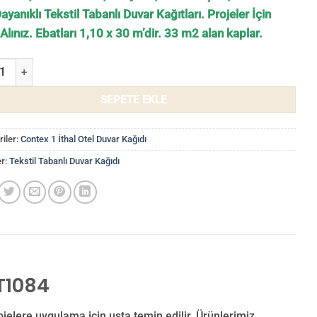
Dayanıklı Tekstil Tabanlı Duvar Kağıtları. Projeler İçin
 Alınız. Ebatları 1,10 x 30 m’dir. 33 m2 alan kaplar.
Kağıdı Tekstil Tabanlı Contex CT1084 adet
SEPETE EKLE
iler:
Contex 1 İthal Otel Duvar Kağıdı
er:
Tekstil Tabanlı Duvar Kağıdı
T1084
jelere uygulama için usta temin edilir. Ürünlerimiz