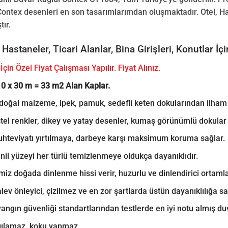
Contex desenleri en son tasarımlarımdan oluşmaktadır. Otel, Hast
tır.
, Hastaneler, Ticari Alanlar, Bina Girişleri, Konutlar 
İçin Özel Fiyat Çalışması Yapılır. Fiyat Alınız.
10 x 30 m = 33 m2 Alan Kaplar.
oğal malzeme, ipek, pamuk, sedefli keten dokularından ilham al
tel renkler, dikey ve yatay desenler, kumaş görünümlü dokular b
muhteviyatı yırtılmaya, darbeye karşı maksimum koruma sağlar.
nil yüzeyi her türlü temizlenmeye oldukça dayanıklıdır.
miz doğada dinlenme hissi verir, huzurlu ve dinlendirici ortamlar
lev önleyici, çizilmez ve en zor şartlarda üstün dayanıklılığa sah
angın güvenliği standartlarından testlerde en iyi notu almış duv
gılamaz, koku yapmaz.