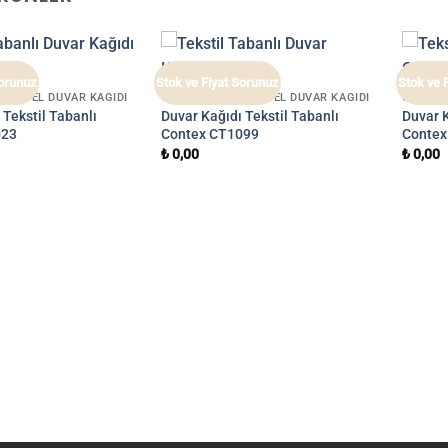
Sorunuz
Stok ve Fiyat Sorunuz
Stok ve 
AL OTEL DUVAR KAĞIDI
CONTEX 1 İTHAL OTEL DUVAR KAĞIDI
CONTEX
 Tekstil Tabanlı
Duvar Kağıdı Tekstil Tabanlı
Duvar K
023
Contex CT1099
Contex
₺
0,00
₺
0,00