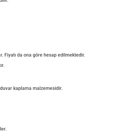
ilir.
r. Fiyatı da ona göre hesap edilmektedir.
ır.
ir duvar kaplama malzemesidir.
er.