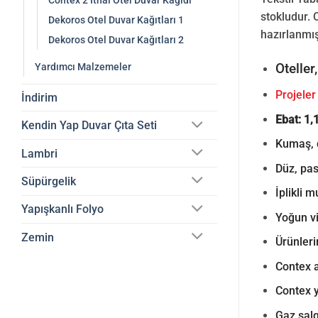
Contex 2 İthal Otel Duvar Kağıdı
stokludur. 
Dekoros Otel Duvar Kağıtları 1
hazırlanmış
Dekoros Otel Duvar Kağıtları 2
Oteller
Yardımcı Malzemeler
Projeler 
İndirim
Ebat: 1,
Kendin Yap Duvar Çıta Seti
Kumaş, d
Lambri
Düz, pas
Süpürgelik
İplikli 
Yapışkanlı Folyo
Yoğun vi
Zemin
Ürünleri
Contex a
Contex y
Gaz sal