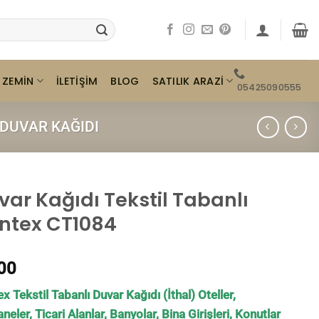
ZEMIN
SATILIK ARAZI
İLETIŞIM
BLOG
05425090555
 DUVAR KAĞIDI
var Kağıdı Tekstil Tabanlı
ntex CT1084
00
x Tekstil Tabanlı Duvar Kağıdı (İthal) Oteller,
neler, Ticari Alanlar, Banyolar, Bina Girişleri, Konutlar