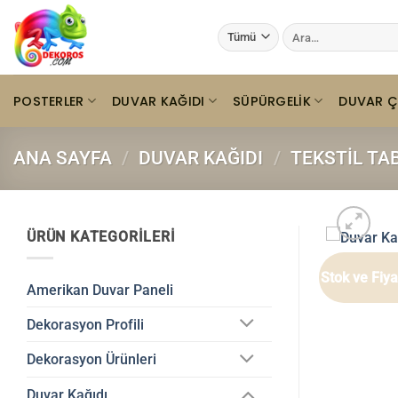
İçeriğe
Ara:
atla
POSTERLER
DUVAR KAĞIDI
SÜPÜRGELIK
DUVAR Ç
ANA SAYFA
/
DUVAR KAĞIDI
/
TEKSTIL TA
ÜRÜN KATEGORILERI
Stok ve Fiy
Amerikan Duvar Paneli
Dekorasyon Profili
Dekorasyon Ürünleri
Duvar Kağıdı