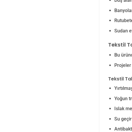
Duş alan
Banyolar 
Rutubete
Sudan et
Tekstil T
Bu üründ
Projeler
Tekstil Ta
Yırtılma
Yoğun tra
Islak me
Su geçirm
Antibakt