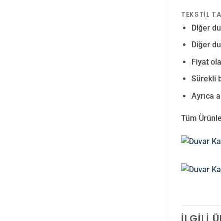
TEKSTIL T
Diğer du
Diğer du
Fiyat ol
Sürekli 
Ayrıca a
Tüm Ürünle
İLGILI 