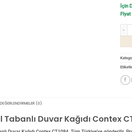
İçin 
Fiyat
Duvar 
Kategor
Etiketl
DEĞERLENDIRMELER (0)
il Tabanlı Duvar Kağıdı Contex C
anlı Duvar Kağıdı Contex CT1084, Tüm Türkiye’ye gönderilir. Pro