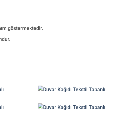
anım göstermektedir.
ndur.