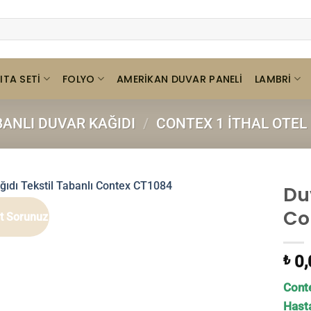
ITA SETI
FOLYO
LAMBRI
AMERIKAN DUVAR PANELI
BANLI DUVAR KAĞIDI
/
CONTEX 1 İTHAL OTEL
Du
Co
at Sorunuz
0,
₺
Conte
Hasta