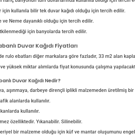
ı hariç banyonun tüm duvarlarında kullanıla bildiği için tercih ed
için kullanıla bilir tek duvar kağıdı olduğu için tercih edilir.
 ve Neme dayanıklı olduğu için tercih edilir.
kilenmediği için banyolarda tercih edilir.
abanlı Duvar Kağıdı Fiyatları
e rulo ebatları diğer markalara göre fazladır, 33 m2 alan kapla
 ve yüksek miktar alımlarda fiyat konusunda çalışma yapılacakt
banlı Duvar Kağıdı Nedir?
ya, aşınmaya, darbeye dirençli iplikli malzemeden üretilmiş b
fik alanlarda kullanılır.
kanlarda kullanılır.
ez özelliktedir. Yıkanabilir. Silinebilir.
eriyel bir malzeme olduğu için küf ve mantar oluşumunu engell