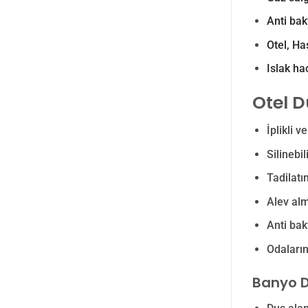
Anti bakt
Otel, Ha
Islak ha
Otel D
İplikli v
Silinebil
Tadilatın
Alev alma
Anti bakt
Odaların 
Banyo D