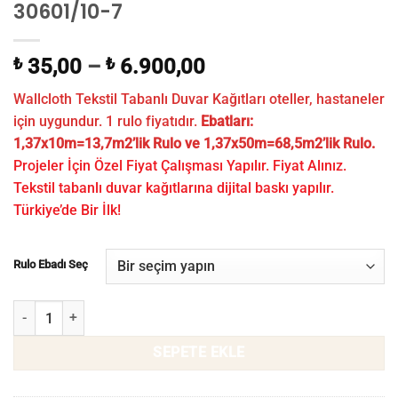
30601/10-7
₺
35,00
–
₺
6.900,00
Wallcloth Tekstil Tabanlı Duvar Kağıtları oteller, hastaneler
için uygundur. 1 rulo fiyatıdır.
Ebatları:
1,37x10m=13,7m2’lik Rulo ve 1,37x50m=68,5m2’lik Rulo.
Projeler İçin Özel Fiyat Çalışması Yapılır. Fiyat Alınız.
Tekstil tabanlı duvar kağıtlarına dijital baskı yapılır.
Türkiye’de Bir İlk!
Rulo Ebadı Seç
Dokulu Otel Duvar Kağıdı WLF 30601/10-7 adet
SEPETE EKLE