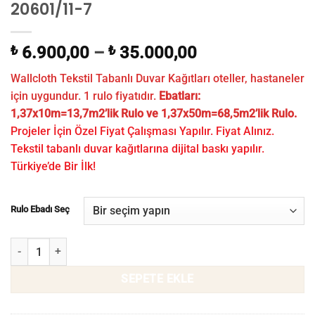
20601/11-7
₺
6.900,00
–
₺
35.000,00
Wallcloth Tekstil Tabanlı Duvar Kağıtları oteller, hastaneler
için uygundur. 1 rulo fiyatıdır.
Ebatları:
1,37x10m=13,7m2’lik Rulo ve 1,37x50m=68,5m2’lik Rulo.
Projeler İçin Özel Fiyat Çalışması Yapılır. Fiyat Alınız.
Tekstil tabanlı duvar kağıtlarına dijital baskı yapılır.
Türkiye’de Bir İlk!
Rulo Ebadı Seç
Dokulu Otel Duvar Kağıdı WLF 20601/11-7 adet
SEPETE EKLE