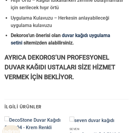
Hışır Örtü – Kağıdı tutkallarken zemine bulaşmaması
için serilecek hışır örtü
Uygulama Kulavuzu – Herkesin anlayabileceği
uygulama kulavuzu
Dekoros’un önerisi olan
duvar kağıdı uygulama
setini
sitemizden alabilirsiniz.
AYRICA DEKOROS’UN PROFESYONEL
DUVAR KAĞIDI USTALARI SİZE HİZMET
VERMEK İÇİN BEKLİYOR.
İLGILI ÜRÜNLER
SEVEN
İndirim!