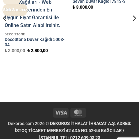
Seven Duvar Kağıdı 7813-3
₺
3.000,00
Stok Sorunuz
DECO STONE
DecoStone Duvar Kağıdı 5003-
04
Orijinal
Şu
₺
3.000,00
₺
2.800,00
fiyat:
andaki
₺ 3.000,00.
fiyat:
₺ 2.800,00.
.
Visa
MasterCard
Dekoros.com 2026 ©
DEKOROS İTHALAT İHRACAT A.Ş. ADRES:
İSTOÇ TİCARET MERKEZİ 42 ADA NO:52-54 BAĞCILAR /
İSTANBUL TEL: 0212 609 03 23