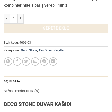
₺ 2.800,00.
kombinlerinide sipariş verebilirsiniz.
Deco Stone Duvar Kağıdı 9006-03 adet
SEPETE EKLE
Stok kodu:
9006-03
Kategoriler:
Deco Stone
,
Taş Duvar Kağıtları
AÇIKLAMA
DEĞERLENDIRMELER (0)
DECO STONE DUVAR KAĞIDI