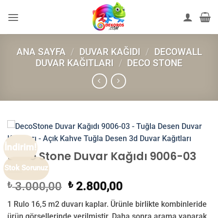
İçeriğe
atla
ANA SAYFA
/
DUVAR KAĞIDI
/
DECOWALL
DUVAR KAĞITLARI
/
DECO STONE
İndirim!
Deco Stone Duvar Kağıdı 9006-03
Stok Sorunuz
Orijinal
Şu
₺
3.000,00
₺
2.800,00
fiyat:
andaki
1 Rulo 16,5 m2 duvarı kaplar. Ürünle birlikte kombinleride
₺ 3.000,00.
fiyat:
ürün görsellerinde verilmiştir. Daha sonra arama yaparak