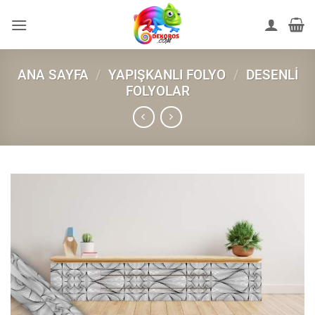
İçeriğe
atla
ANA SAYFA
/
YAPIŞKANLI FOLYO
/
DESENLI
FOLYOLAR