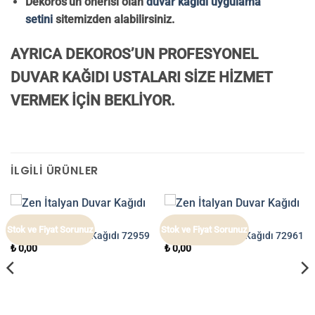
Dekoros’un önerisi olan
duvar kağıdı uygulama
setini
sitemizden alabilirsiniz.
AYRICA DEKOROS’UN PROFESYONEL
DUVAR KAĞIDI USTALARI SİZE HİZMET
VERMEK İÇİN BEKLİYOR.
İLGILI ÜRÜNLER
ZEN
ZEN
Stok ve Fiyat Sorunuz
Stok ve Fiyat Sorunuz
Zen İtalyan Duvar Kağıdı 72959
Zen İtalyan Duvar Kağıdı 72961
₺
0,00
₺
0,00