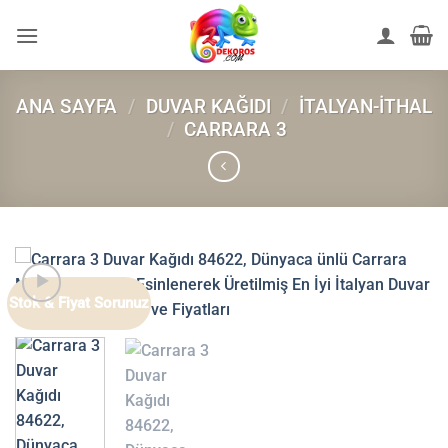
İçeriğe
atla
ANA SAYFA
/
DUVAR KAĞIDI
/
İTALYAN-İTHAL
/
CARRARA 3
Stok & Fiyat Sorunuz