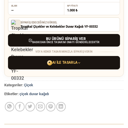
ALAN
M² FIYATI
—
1.000 ₺
SIPARIŞ EDECEĞINIZ GÖRSEL
Tropikal Çiçekler ve Kelebekler Duvar Kağıdı YF-00332
BU ÜRÜNÜ SIPARIŞ VER
BASKIDAN ÖNCE TASARIM ONAYI GÖNDERILECEKTIR
VEYA KENDI TASARIMINIZLA SIPARIŞ VERIN
AI ILE TASARLA
✦
YAPAY ZEKA TASARIM ARACINI SEÇIN
Kategoriler:
Çiçek
ChatGPT
Gemini
Grok
Etiketler:
çiçek duvar kağıdı
Tercih ettiğiniz AI aracı ile
hayalinizdeki görseli oluşturun. Biz çözünürlüğü
baskı kalitesine yükseltip
üretim yaparız.
AI görselinizi yüklemek için tıklayın
JPG, PNG veya WEBP — maks 10 MB