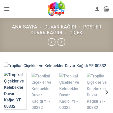
İçeriğe
atla
ANA SAYFA
/
DUVAR KAĞIDI
/
POSTER
DUVAR KAĞIDI
/
ÇIÇEK