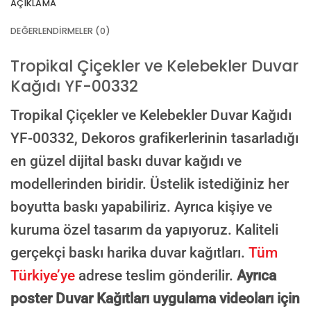
AÇIKLAMA
VEYA
DEĞERLENDIRMELER (0)
GÖRSEL LINKI
Tropikal Çiçekler ve Kelebekler Duvar
Kağıdı YF-00332
E-posta ile de gönderebilirsiniz:
info@dekoros.com
Tropikal Çiçekler ve Kelebekler Duvar Kağıdı
NOTLAR
YF-00332,
Dekoros grafikerlerinin tasarladığı
en güzel dijital baskı duvar kağıdı ve
modellerinden biridir. Üstelik istediğiniz her
Süreç Bilgilendirmesi
boyutta baskı yapabiliriz. Ayrıca kişiye ve
Görseliniz baskıya alınmadan önce ölçüye göre düzenlenmiş son hali
onayınıza gönderilir. Onayınızdan sonra üretim yapılır.
kuruma özel tasarım da yapıyoruz. Kaliteli
AI TASARIMIYLA SIPARIŞ VER
gerçekçi baskı harika duvar kağıtları.
Tüm
ONAYINIZDAN SONRA BASKIYA GEÇILECEK
Türkiye’ye
adrese teslim gönderilir.
Ayrıca
poster Duvar Kağıtları uygulama videoları için