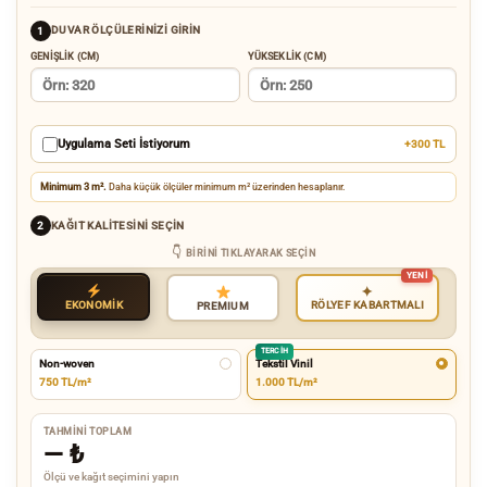
DUVAR ÖLÇÜLERINIZI GIRIN
1
GENIŞLIK (CM)
YÜKSEKLIK (CM)
Uygulama Seti İstiyorum
+300 TL
Minimum 3 m².
Daha küçük ölçüler minimum m² üzerinden hesaplanır.
KAĞIT KALITESINI SEÇIN
2
BIRINI TIKLAYARAK SEÇIN
✦
EKONOMİK
RÖLYEF KABARTMALI
PREMIUM
TERCIH
Non-woven
Tekstil Vinil
750 TL/m²
1.000 TL/m²
TAHMINI TOPLAM
—
₺
Ölçü ve kağıt seçimini yapın