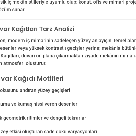
ik iç mekân stilleriyle uyumlu olup; konut, ofis ve mimari pr
çözüm sunar.
ar Kağıtları Tarz Analizi
on, modern iç mimarinin sadeleşen yüzey anlayışını temel alan, 
desenler veya yüksek kontrastlı geçişler yerine; mekânla bütün
Kağıtları, duvarı ön plana çıkarmaktan ziyade mekânın mimaris
n atmosferi oluşturur.
var Kağıdı Motifleri
dokusunu andıran yüzey geçişleri
kuma ve kumaş hissi veren desenler
geometrik ritimler ve dengeli tekrarlar
zey etkisi oluşturan sade doku varyasyonları