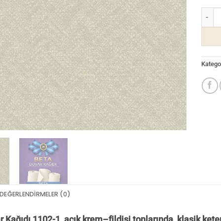
Beta D
Kategor
DEĞERLENDIRMELER (0)
 Kağıdı 1102-1, açık krem–fildişi tonlarında, klasik keten