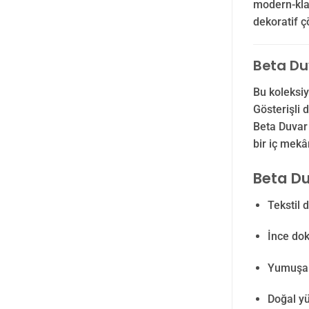
modern-klas
dekoratif 
Beta Duv
Bu koleksiy
Gösterişli 
Beta Duvar 
bir iç mekâ
Beta Du
Tekstil 
İnce do
Yumuşak 
Doğal yü