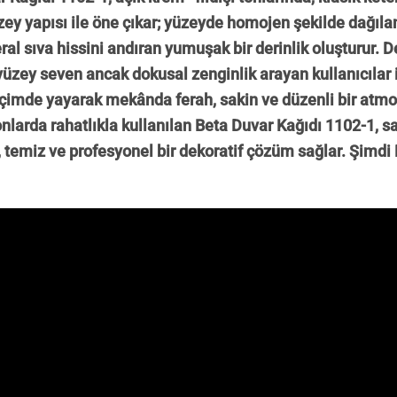
ey yapısı ile öne çıkar; yüzeyde homojen şekilde dağıla
al sıva hissini andıran yumuşak bir derinlik oluşturur.
yüzey seven ancak dokusal zenginlik arayan kullanıcılar içi
içimde yayarak mekânda ferah, sakin ve düzenli bir atmo
larda rahatlıkla kullanılan Beta Duvar Kağıdı 1102-1, sa
 temiz ve profesyonel bir dekoratif çözüm sağlar. Şimd