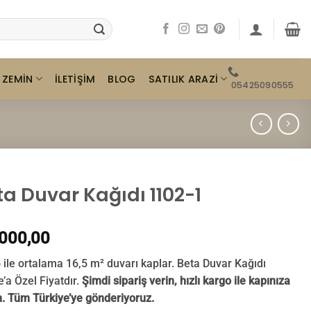
ZEMIN
SATILIK ARAZI
İLETIŞIM
BLOG
05425090555
ta Duvar Kağıdı 1102-1
000,00
o ile ortalama 16,5 m² duvarı kaplar. Beta Duvar Kağıdı
e’a Özel Fiyatdır.
Şimdi sipariş verin, hızlı kargo ile kapınıza
n. Tüm Türkiye’ye gönderiyoruz.