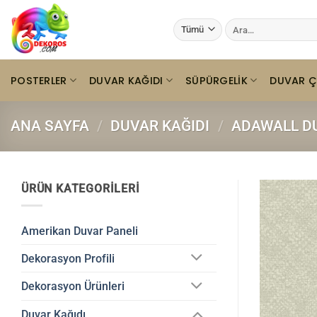
İçeriğe
Ara:
atla
POSTERLER
DUVAR KAĞIDI
SÜPÜRGELIK
DUVAR Ç
ANA SAYFA
/
DUVAR KAĞIDI
/
ADAWALL DU
ÜRÜN KATEGORILERI
Amerikan Duvar Paneli
Dekorasyon Profili
Dekorasyon Ürünleri
Duvar Kağıdı