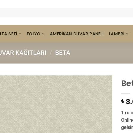
ITA SETI
FOLYO
LAMBRI
AMERIKAN DUVAR PANELI
VAR KAĞITLARI
/
BETA
Be
3.
₺
1 rul
Onlin
gelsi