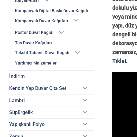
İtalyan-İthal
dokulu yüz
Kampanyalı Dijital Baskı Duvar Kağıdı
veya miner
Kampanyalı Duvar Kağıtları
yapı, düz 
Poster Duvar Kağıdı
dengeli b
dekorasyon
Taş Duvar Kağıtları
zamansız,
Tekstil Tabanlı Duvar Kağıdı
Tıkla!.
Yardımcı Malzemeler
İndirim
Kendin Yap Duvar Çıta Seti
Lambri
Süpürgelik
Yapışkanlı Folyo
Zemin