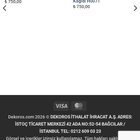
Kağıdı H0071
₺ 750,00
₺ 750,00
Visa
MasterCard
Dekoros.com 2026 ©
DEKOROS İTHALAT İHRACAT A.Ş. ADRES:
İSTOÇ TİCARET MERKEZİ 42 ADA NO:52-54 BAĞCILAR /
İSTANBUL TEL: 0212 609 03 23
Görsel ve içerikler izinsiz kullanılamaz. Tüm hakları saklıdır. Telif