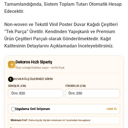
Tamamlandığında, Sistem Toplam Tutarı Otomatik Hesap
Edecektir.
Non-woven ve Tekstil Vinil Poster Duvar Kağıdı Çeşitleri
”Tek Parça” Üretilir.
Kendinden Yapışkanlı ve Premium
Ürün Çeşitleri Parçalı olarak Gönderilmektedir.
Kağıt
Kalitesinin Detaylarını Açıklamadan İnceleyebilirsiniz.
Dekoros Hızlı Sipariş
✦
Ölçü ve kağıt kalitesi seçin • Anlık fiyat
DUVAR ÖLÇÜLERINIZI GIRIN
1
GENIŞLIK (CM)
YÜKSEKLIK (CM)
Uygulama Seti İstiyorum
+300 TL
Minimum 3 m².
Daha küçük ölçüler minimum m² üzerinden hesaplanır.