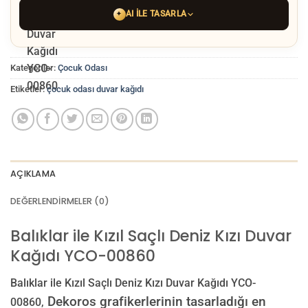
AI ILE TASARLA
✦
YAPAY ZEKA TASARIM ARACINI SEÇIN
Kategoriler:
Çocuk Odası
ChatGPT
Gemini
Grok
Etiketler:
çocuk odası duvar kağıdı
Tercih ettiğiniz AI aracı ile
hayalinizdeki görseli oluşturun. Biz çözünürlüğü
baskı kalitesine yükseltip
üretim yaparız.
AI görselinizi yüklemek için tıklayın
JPG, PNG veya WEBP — maks 10 MB
AÇIKLAMA
VEYA
DEĞERLENDIRMELER (0)
GÖRSEL LINKI
Balıklar ile Kızıl Saçlı Deniz Kızı Duvar
Kağıdı YCO-00860
E-posta ile de gönderebilirsiniz:
info@dekoros.com
Balıklar ile Kızıl Saçlı Deniz Kızı Duvar Kağıdı YCO-
NOTLAR
Dekoros grafikerlerinin tasarladığı en
00860,