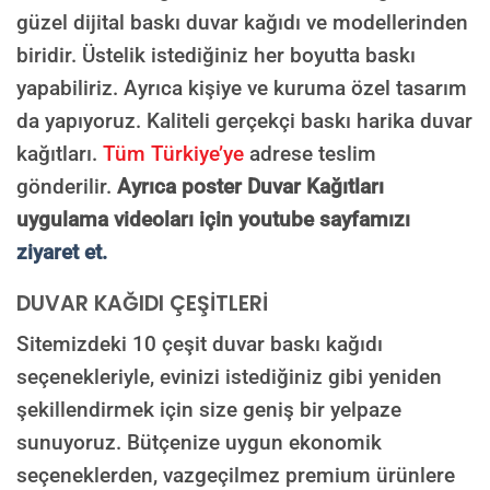
güzel dijital baskı duvar kağıdı ve modellerinden
biridir. Üstelik istediğiniz her boyutta baskı
yapabiliriz. Ayrıca kişiye ve kuruma özel tasarım
Süreç Bilgilendirmesi
Görseliniz baskıya alınmadan önce ölçüye göre düzenlenmiş son hali
da yapıyoruz. Kaliteli gerçekçi baskı harika duvar
onayınıza gönderilir. Onayınızdan sonra üretim yapılır.
kağıtları.
Tüm Türkiye’ye
adrese teslim
AI TASARIMIYLA SIPARIŞ VER
gönderilir.
Ayrıca poster Duvar Kağıtları
ONAYINIZDAN SONRA BASKIYA GEÇILECEK
uygulama videoları için youtube sayfamızı
ziyaret et.
DUVAR KAĞIDI ÇEŞİTLERİ
Sitemizdeki 10 çeşit duvar baskı kağıdı
seçenekleriyle, evinizi istediğiniz gibi yeniden
şekillendirmek için size geniş bir yelpaze
sunuyoruz. Bütçenize uygun ekonomik
seçeneklerden, vazgeçilmez premium ürünlere