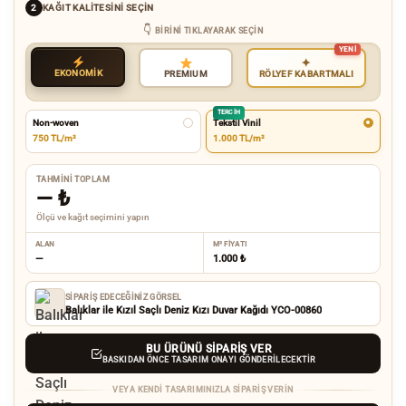
KAĞIT KALITESINI SEÇIN
2
BIRINI TIKLAYARAK SEÇIN
✦
EKONOMİK
RÖLYEF KABARTMALI
PREMIUM
TERCIH
Non-woven
Tekstil Vinil
750 TL/m²
1.000 TL/m²
TAHMINI TOPLAM
—
₺
Ölçü ve kağıt seçimini yapın
ALAN
M² FIYATI
—
1.000 ₺
SIPARIŞ EDECEĞINIZ GÖRSEL
Balıklar ile Kızıl Saçlı Deniz Kızı Duvar Kağıdı YCO-00860
BU ÜRÜNÜ SIPARIŞ VER
BASKIDAN ÖNCE TASARIM ONAYI GÖNDERILECEKTIR
VEYA KENDI TASARIMINIZLA SIPARIŞ VERIN