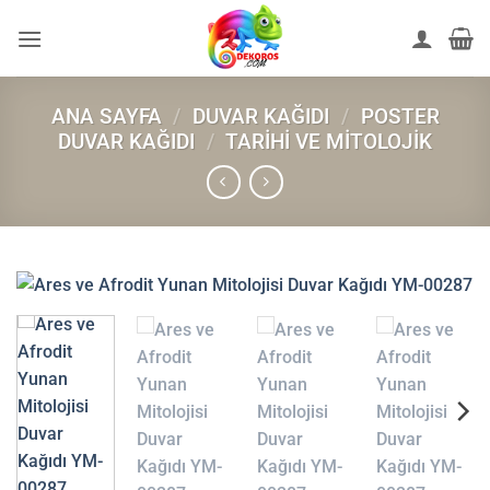
İçeriğe
atla
ANA SAYFA
/
DUVAR KAĞIDI
/
POSTER
DUVAR KAĞIDI
/
TARIHI VE MITOLOJIK