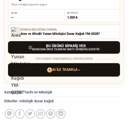
Ölçü ve kağıt seçimini yapın
ALAN
M² FIYATI
—
1.000 ₺
SIPARIŞ EDECEĞINIZ GÖRSEL
Ares ve Afrodit Yunan Mitolojisi Duvar Kağıdı YM-00287
BU ÜRÜNÜ SIPARIŞ VER
BASKIDAN ÖNCE TASARIM ONAYI GÖNDERILECEKTIR
VEYA KENDI TASARIMINIZLA SIPARIŞ VERIN
AI ILE TASARLA
✦
YAPAY ZEKA TASARIM ARACINI SEÇIN
Kategoriler:
Tarihi ve Mitolojik
ChatGPT
Gemini
Grok
Etiketler:
mitolojik duvar kağıdı
Tercih ettiğiniz AI aracı ile
hayalinizdeki görseli oluşturun. Biz çözünürlüğü
baskı kalitesine yükseltip
üretim yaparız.