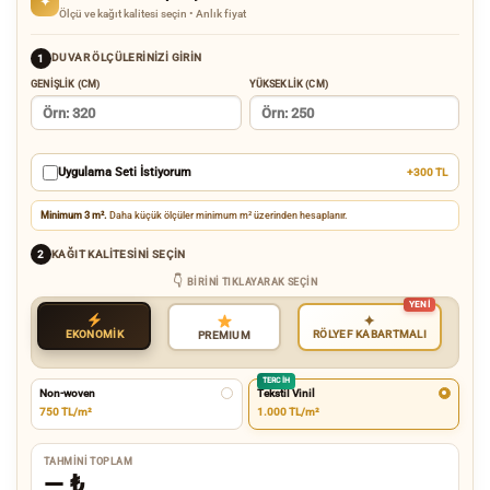
✦
Ölçü ve kağıt kalitesi seçin • Anlık fiyat
DUVAR ÖLÇÜLERINIZI GIRIN
1
GENIŞLIK (CM)
YÜKSEKLIK (CM)
Uygulama Seti İstiyorum
+300 TL
Minimum 3 m².
Daha küçük ölçüler minimum m² üzerinden hesaplanır.
KAĞIT KALITESINI SEÇIN
2
BIRINI TIKLAYARAK SEÇIN
✦
EKONOMİK
RÖLYEF KABARTMALI
PREMIUM
TERCIH
Non-woven
Tekstil Vinil
750 TL/m²
1.000 TL/m²
TAHMINI TOPLAM
—
₺