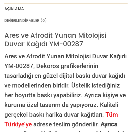
AI görselinizi yüklemek için tıklayın
JPG, PNG veya WEBP — maks 10 MB
AÇIKLAMA
VEYA
DEĞERLENDIRMELER (0)
GÖRSEL LINKI
Ares ve Afrodit Yunan Mitolojisi
Duvar Kağıdı YM-00287
E-posta ile de gönderebilirsiniz:
info@dekoros.com
Ares ve Afrodit Yunan Mitolojisi Duvar Kağıdı
NOTLAR
YM-00287,
Dekoros grafikerlerinin
tasarladığı en güzel dijital baskı duvar kağıdı
ve modellerinden biridir. Üstelik istediğiniz
Süreç Bilgilendirmesi
her boyutta baskı yapabiliriz. Ayrıca kişiye ve
Görseliniz baskıya alınmadan önce ölçüye göre düzenlenmiş son hali
onayınıza gönderilir. Onayınızdan sonra üretim yapılır.
kuruma özel tasarım da yapıyoruz. Kaliteli
AI TASARIMIYLA SIPARIŞ VER
gerçekçi baskı harika duvar kağıtları.
Tüm
ONAYINIZDAN SONRA BASKIYA GEÇILECEK
Türkiye’ye
adrese teslim gönderilir.
Ayrıca