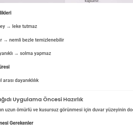
ikleri
zey → leke tutmaz
lir → nemli bezle temizlenebilir
ayanıklı → solma yapmaz
üresi
l arası dayanıklılık
ğıdı Uygulama Öncesi Hazırlık
n uzun ömürlü ve kusursuz görünmesi için duvar yüzeyinin doğr
lmesi Gerekenler