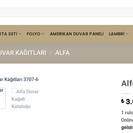
ITA SETI
FOLYO
LAMBRI
AMERIKAN DUVAR PANELI
VAR KAĞITLARI
/
ALFA
Al
3.
₺
1 rul
Onlin
gelsi