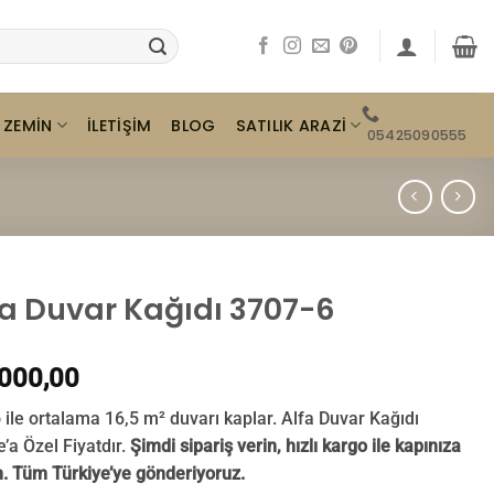
ZEMIN
SATILIK ARAZI
İLETIŞIM
BLOG
05425090555
fa Duvar Kağıdı 3707-6
000,00
o ile ortalama 16,5 m² duvarı kaplar. Alfa Duvar Kağıdı
e’a Özel Fiyatdır.
Şimdi sipariş verin, hızlı kargo ile kapınıza
n. Tüm Türkiye’ye gönderiyoruz.