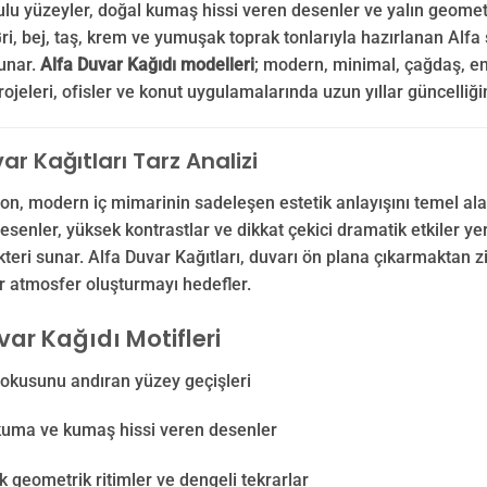
ulu yüzeyler, doğal kumaş hissi veren desenler ve yalın geomet
Gri, bej, taş, krem ve yumuşak toprak tonlarıyla hazırlanan Alfa 
unar.
Alfa Duvar Kağıdı modelleri
; modern, minimal, çağdaş, en
projeleri, ofisler ve konut uygulamalarında uzun yıllar güncelliğ
ar Kağıtları Tarz Analizi
on, modern iç mimarinin sadeleşen estetik anlayışını temel alan
desenler, yüksek kontrastlar ve dikkat çekici dramatik etkiler 
teri sunar. Alfa Duvar Kağıtları, duvarı ön plana çıkarmaktan
ir atmosfer oluşturmayı hedefler.
var Kağıdı Motifleri
dokusunu andıran yüzey geçişleri
kuma ve kumaş hissi veren desenler
geometrik ritimler ve dengeli tekrarlar