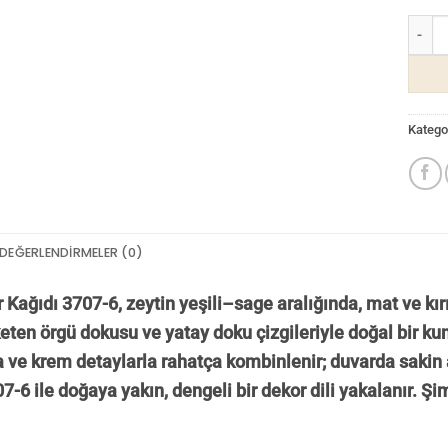
Alfa D
Kategor
DEĞERLENDIRMELER (0)
 Kağıdı 3707-6, zeytin yeşili–sage aralığında, mat ve kır
ten örgü dokusu ve yatay doku çizgileriyle doğal bir kum
 ve krem detaylarla rahatça kombinlenir; duvarda sakin a
7-6 ile doğaya yakın, dengeli bir dekor dili yakalanır. 