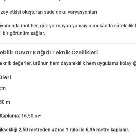
zey etkisi oluşturan sade doku varyasyonları
iyonunda motifler, göz yormayan yapısıyla mekânda süreklilik hi
l bir görünüm sağlar.
nebilir Duvar Kağıdı Teknik Özellikleri
eknik değerler, ürünün hem dayanıklılık hem uygulama kolaylığ
leri
cm
50 m
Kaplama:
16,50 m²
ksekliği 2,50 metreden az ise 1 rulo ile 6,36 metre kaplanır.