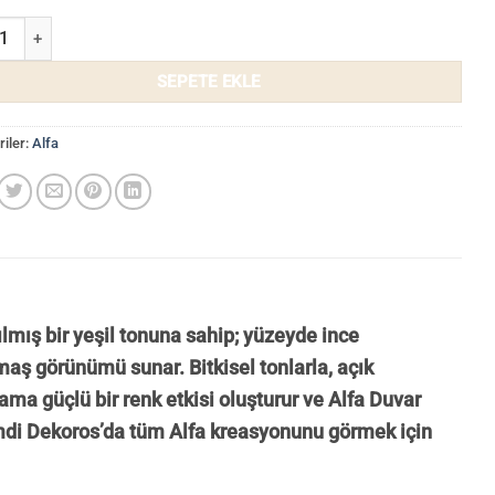
uvar Kağıdı 3707-6 adet
SEPETE EKLE
iler:
Alfa
ılmış bir yeşil tonuna sahip; yüzeyde ince
aş görünümü sunar. Bitkisel tonlarla, açık
ma güçlü bir renk etkisi oluşturur ve Alfa Duvar
Şimdi Dekoros’da tüm Alfa kreasyonunu görmek için