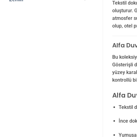
Tekstil dok
oluşturur. 
atmosfer s
olup, otel 
Alfa Duv
Bu koleksiy
Gösterişli 
yüzey karak
kontrollü b
Alfa Du
Tekstil 
İnce do
Yumuşak 