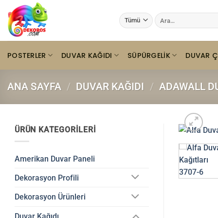
İçeriğe
Ara:
atla
POSTERLER
DUVAR KAĞIDI
SÜPÜRGELIK
DUVAR Ç
ANA SAYFA
/
DUVAR KAĞIDI
/
ADAWALL DU
ÜRÜN KATEGORILERI
Amerikan Duvar Paneli
Dekorasyon Profili
Dekorasyon Ürünleri
Duvar Kağıdı