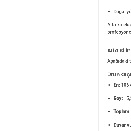
Doğal yü
Alfa koleks
profesyone
Alfa Sili
Aşağıdaki t
Ürün Ölçü
En:
106 
Boy:
15,
Toplam 
Duvar yü