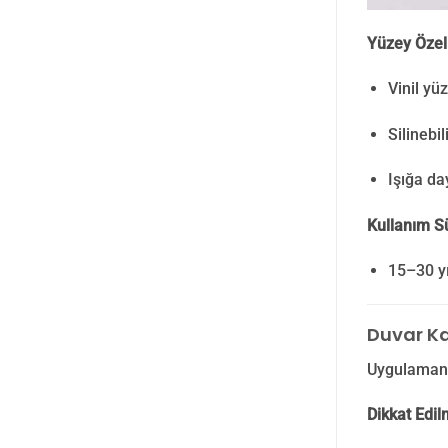
Yüzey Özell
Vinil yü
Silinebi
Işığa d
Kullanım S
15–30 yı
Duvar Ka
Uygulamanı
Dikkat Edi