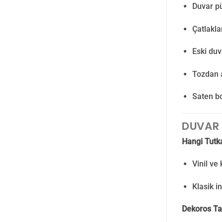
Duvar p
Çatlakla
Eski duv
Tozdan a
Saten bo
DUVAR 
Hangi Tutka
Vinil ve 
Klasik in
Dekoros Ta