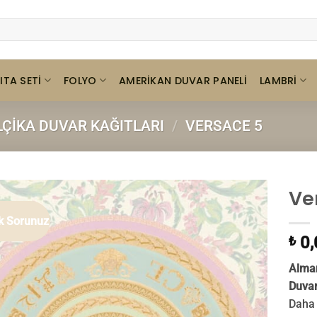
ITA SETI
FOLYO
LAMBRI
AMERIKAN DUVAR PANELI
LÇIKA DUVAR KAĞITLARI
/
VERSACE 5
Ve
ok Sorunuz
0,
₺
Alman
Duvar
Daha 