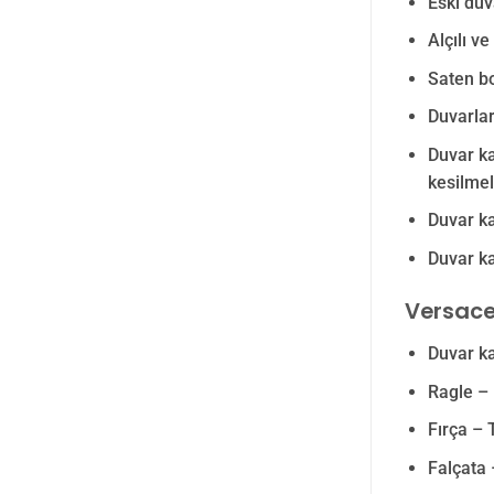
Eski duv
Alçılı v
Saten bo
Duvarlar
Duvar ka
kesilmeli
Duvar ka
Duvar ka
Versace
Duvar ka
Ragle –
Fırça – 
Falçata 