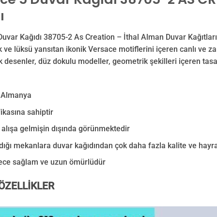
ı
Duvar Kağıdı 38705-2 As Creation – İthal Alman Duvar Kağıtlar
ik ve lüksü yansıtan ikonik Versace motiflerini içeren canlı ve z
k desenler, düz dokulu modeller, geometrik şekilleri içeren tasa
 Almanya
fikasına sahiptir
 alışa gelmişin dışında görünmektedir
ığı mekanlara duvar kağıdından çok daha fazla kalite ve hayra
ece sağlam ve uzun ömürlüdür
ÖZELLİKLER