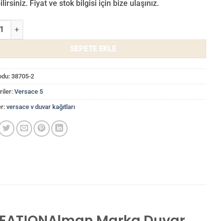
lirsiniz. Fiyat ve stok bilgisi için bize ulaşınız.
e 5 Duvar Kağıdı 38705-2 adet
SEPETE EKLE
odu:
38705-2
iler:
Versace 5
er:
versace v duvar kağıtları
CREATIONAlman Marka
Duvar