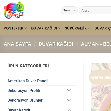
İçeriğe
Ara:
atla
POSTERLER
DUVAR KAĞIDI
SÜPÜRGELIK
DUVAR Ç
ANA SAYFA
/
DUVAR KAĞIDI
/
ALMAN - BE
ÜRÜN KATEGORILERI
Fiyat ve St
Amerikan Duvar Paneli
Dekorasyon Profili
Dekorasyon Ürünleri
Duvar Kağıdı