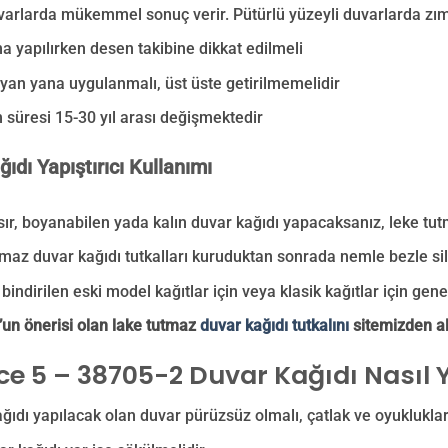
uvarlarda mükemmel sonuç verir. Pütürlü yüzeyli duvarlarda zı
 yapılırken desen takibine dikkat edilmeli
 yan yana uygulanmalı, üst üste getirilmemelidir
 süresi 15-30 yıl arası değişmektedir
ıdı Yapıştırıcı Kullanımı
asır, boyanabilen yada kalın duvar kağıdı yapacaksanız, leke tut
maz duvar kağıdı tutkalları kuruduktan sonrada nemle bezle sili
bindirilen eski model kağıtlar için veya klasik kağıtlar için genel 
un önerisi olan lake tutmaz
duvar kağıdı tutkalını
sitemizden ala
e 5 – 38705-2 Duvar Kağıdı Nasıl Y
ğıdı yapılacak olan duvar pürüzsüz olmalı, çatlak ve oyukluklar