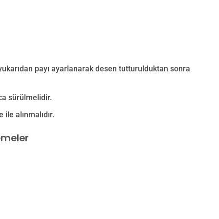
 yukarıdan payı ayarlanarak desen tutturulduktan sonra
a sürülmelidir.
 ile alınmalıdır.
emeler