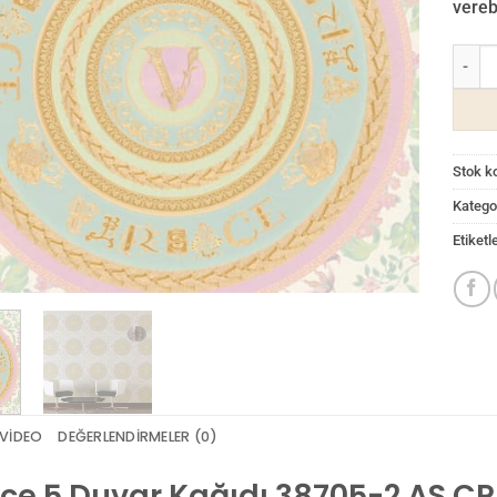
verebi
Versac
Stok k
Kategor
Etiketl
VIDEO
DEĞERLENDIRMELER (0)
ce 5 Duvar Kağıdı 38705-2 AS 