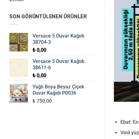
SON GÖRÜNTÜLENEN ÜRÜNLER
Versace 5 Duvar Kağıdı
38704-3
₺
0,00
Versace 5 Duvar Kağıdı
38611-6
₺
0,00
Yağlı Boya Beyaz Çiçek
Duvar Kağıdı P0036
₺ 750,00
Ebat: En
Vinil yüz