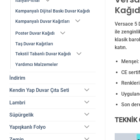
İtalyan-İthal
Kağıd
Kampanyalı Dijital Baskı Duvar Kağıdı
Kampanyalı Duvar Kağıtları
Versace 5 
ile zenginl
Poster Duvar Kağıdı
klasik baro
Taş Duvar Kağıtları
katın.
Tekstil Tabanlı Duvar Kağıdı
Menşei:
Yardımcı Malzemeler
CE serti
İndirim
Renkleri
Kendin Yap Duvar Çıta Seti
Uyguland
Lambri
Son der
Süpürgelik
TEKNİK 
Yapışkanlı Folyo
Zemin