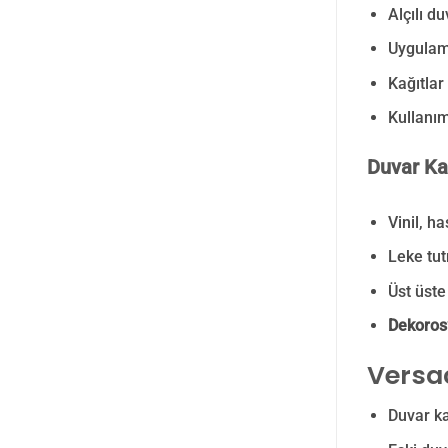
Alçılı d
Uygulama
Kağıtlar
Kullanım
Duvar Kağ
Vinil, h
Leke tut
Üst üste 
Dekoros’
Versac
Duvar ka