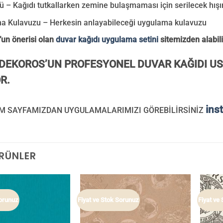
tü – Kağıdı tutkallarken zemine bulaşmaması için serilecek hışı
a Kulavuzu – Herkesin anlayabileceği uygulama kulavuzu
un önerisi olan
duvar kağıdı uygulama setini
sitemizden alabili
DEKOROS’UN PROFESYONEL DUVAR KAĞIDI US
R.
ins
M SAYFAMIZDAN UYGULAMALARIMIZI GÖREBİLİRSİNİZ
ÜRÜNLER
Sorunuz
Fiyat ve Stok Sorunuz
Fiyat ve