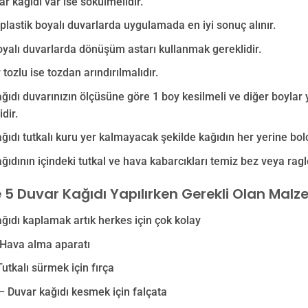
ar kağıdı var ise sökülmelidir.
e plastik boyalı duvarlarda uygulamada en iyi sonuç alınır.
yalı duvarlarda dönüşüm astarı kullanmak gereklidir.
 tozlu ise tozdan arındırılmalıdır.
ğıdı duvarınızın ölçüsüne göre 1 boy kesilmeli ve diğer boylar
dir.
ğıdı tutkalı kuru yer kalmayacak şekilde kağıdın her yerine bolc
ğıdının içindeki tutkal ve hava kabarcıkları temiz bez veya ragle
 5 Duvar Kağıdı Yapılırken Gerekli Olan Malz
ğıdı kaplamak artık herkes için çok kolay
 Hava alma aparatı
Tutkalı sürmek için fırça
– Duvar kağıdı kesmek için falçata