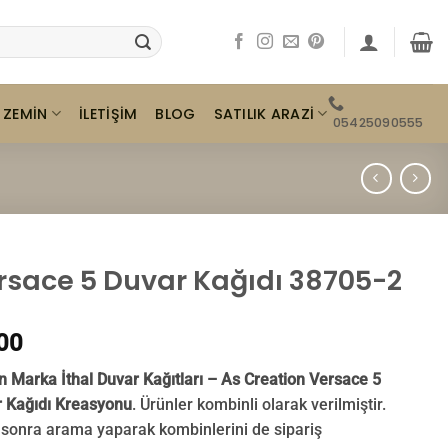
ZEMIN
SATILIK ARAZI
İLETIŞIM
BLOG
05425090555
rsace 5 Duvar Kağıdı 38705-2
00
 Marka İthal Duvar Kağıtları – As Creation
Versace 5
 Kağıdı Kreasyonu
. Ürünler kombinli olarak verilmiştir.
sonra arama yaparak kombinlerini de sipariş