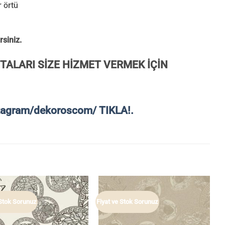
r örtü
rsiniz.
TALARI SİZE HİZMET VERMEK İÇİN
tagram/dekoroscom/ TIKLA!.
 Stok Sorunuz
Fiyat ve Stok Sorunuz