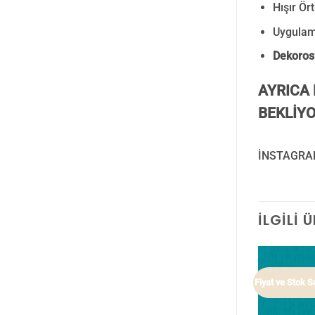
Hışır Ör
Uygulam
Dekoros’
AYRICA 
BEKLİYO
İNSTAGRA
İLGILI 
z
Fiyat ve Stok Sorunuz
Fiyat ve Stok 