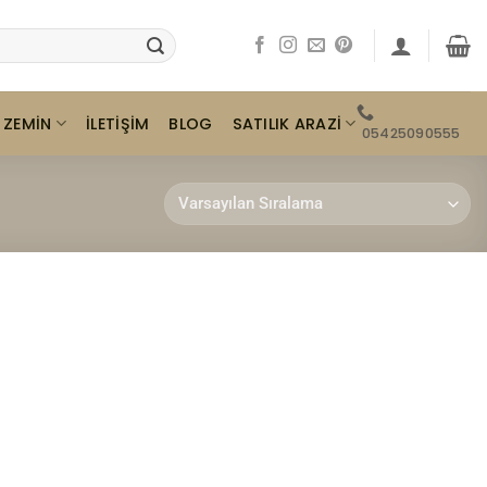
ZEMIN
SATILIK ARAZI
İLETIŞIM
BLOG
05425090555