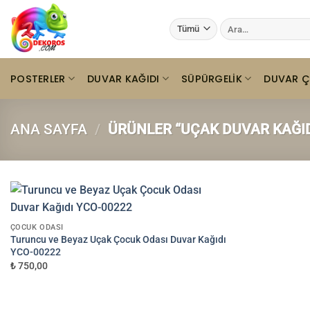
İçeriğe
Ara:
atla
POSTERLER
DUVAR KAĞIDI
SÜPÜRGELIK
DUVAR Ç
ANA SAYFA
/
ÜRÜNLER “UÇAK DUVAR KAĞID
ÇOCUK ODASI
Turuncu ve Beyaz Uçak Çocuk Odası Duvar Kağıdı
YCO-00222
₺ 750,00