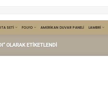
ITA SETI
FOLYO
LAMBRI
AMERIKAN DUVAR PANELI
I” OLARAK ETIKETLENDI