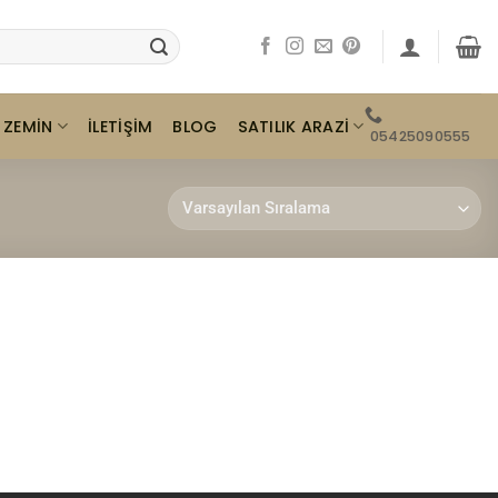
ZEMIN
SATILIK ARAZI
İLETIŞIM
BLOG
05425090555