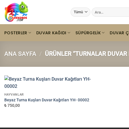
İçeriğe
Ara:
atla
POSTERLER
DUVAR KAĞIDI
SÜPÜRGELIK
DUVAR Ç
ANA SAYFA
/
ÜRÜNLER “TURNALAR DUVAR K
HAYVANLAR
Beyaz Turna Kuşları Duvar Kağıtları YH- 00002
₺ 750,00