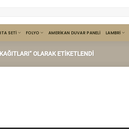
ITA SETI
FOLYO
LAMBRI
AMERIKAN DUVAR PANELI
AĞITLARI” OLARAK ETIKETLENDI