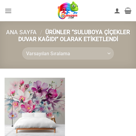
İçeriğe
atla
ANA SAYFA
/
ÜRÜNLER “SULUBOYA ÇIÇEKLER
DUVAR KAĞIDI” OLARAK ETIKETLENDI