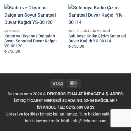
SANATSAL
KUAFÖR-GÜZELLIK MERKEZI
Kadın ve Okyanus Dalgaları
Suluboya Kadın Çizim Sanatsal
Soyut Sanatsal Duvar Kağıdı
Duvar Kağıdı YK-00114
YS-00120
₺ 750,00
₺ 750,00
Visa
MasterCard
Dekoros.com 2026 ©
DEKOROS İTHALAT İHRACAT A.Ş. ADRES:
İSTOÇ TİCARET MERKEZİ 42 ADA NO:52-54 BAĞCILAR /
İSTANBUL TEL: 0212 609 03 23
Görsel ve içerikler izinsiz kullanılamaz. Tüm hakları saklıdır. Telif
hakkı içermektedir. Mail:
info@dekoros.com