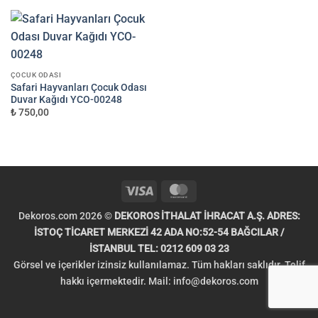
ÇOCUK ODASI
Safari Hayvanları Çocuk Odası
Duvar Kağıdı YCO-00248
₺ 750,00
Visa
MasterCard
Dekoros.com 2026 ©
DEKOROS İTHALAT İHRACAT A.Ş. ADRES:
İSTOÇ TİCARET MERKEZİ 42 ADA NO:52-54 BAĞCILAR /
İSTANBUL TEL: 0212 609 03 23
Görsel ve içerikler izinsiz kullanılamaz. Tüm hakları saklıdır. Telif
hakkı içermektedir. Mail:
info@dekoros.com