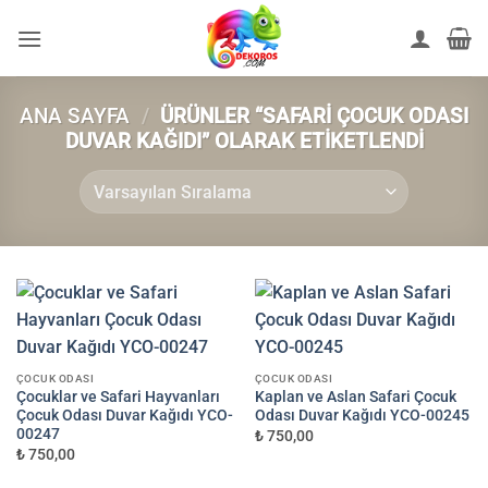
İçeriğe
atla
ANA SAYFA
/
ÜRÜNLER “SAFARI ÇOCUK ODASI
DUVAR KAĞIDI” OLARAK ETIKETLENDI
ÇOCUK ODASI
ÇOCUK ODASI
Çocuklar ve Safari Hayvanları
Kaplan ve Aslan Safari Çocuk
Çocuk Odası Duvar Kağıdı YCO-
Odası Duvar Kağıdı YCO-00245
00247
₺ 750,00
₺ 750,00