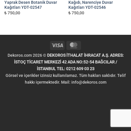
Yaprak Desen Botanik Duvar
Kağıdı, Narenciye Duvar
Kağıtları YDT-02547
Kağıtları YDT-02546
₺ 750,00
₺ 750,00
Visa
MasterCard
Dekoros.com 2026 ©
DEKOROS İTHALAT İHRACAT A.Ş. ADRES:
İSTOÇ TİCARET MERKEZİ 42 ADA NO:52-54 BAĞCILAR /
İSTANBUL TEL: 0212 609 03 23
Görsel ve içerikler izinsiz kullanılamaz. Tüm hakları saklıdır. Telif
hakkı içermektedir. Mail:
info@dekoros.com