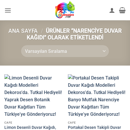
İçeriğe
atla
ANA SAYFA
/
ÜRÜNLER “NARENCIYE DUVAR
KAĞIDI” OLARAK ETIKETLENDI
CAFE
CAFE
Limon Desenli Duvar Kağıdı,
Portakal Desen Takipli Duvar