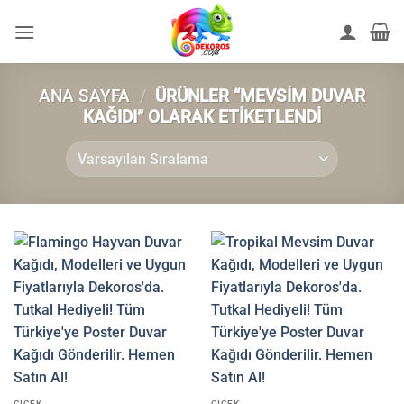
İçeriğe
atla
ANA SAYFA
/
ÜRÜNLER “MEVSIM DUVAR
KAĞIDI” OLARAK ETIKETLENDI
ÇIÇEK
ÇIÇEK