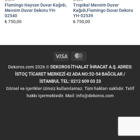
Flamingo Hayvan Duvar Kağıdı,
Tropikal Mevsim Duvar
Mevsim Duvar Dekoru YH-
Kağıdı,Flamingo Duvar Dekoru
02540
YH-02539
₺ 750,00
₺ 750,00
Visa
MasterCard
Dekoros.com 2026 ©
DEKOROS İTHALAT İHRACAT A.Ş. ADRES:
İSTOÇ TİCARET MERKEZİ 42 ADA NO:52-54 BAĞCILAR /
İSTANBUL TEL: 0212 609 03 23
Görsel ve içerikler izinsiz kullanılamaz. Tüm hakları saklıdır. Telif
hakkı içermektedir. Mail:
info@dekoros.com