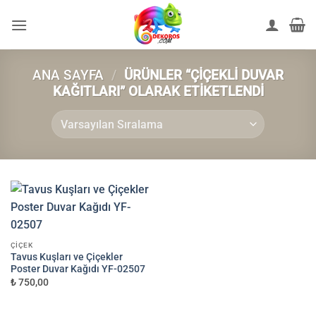
İçeriğe
atla
ANA SAYFA
/
ÜRÜNLER “ÇIÇEKLI DUVAR
KAĞITLARI” OLARAK ETIKETLENDI
ÇIÇEK
Tavus Kuşları ve Çiçekler
Poster Duvar Kağıdı YF-02507
₺ 750,00