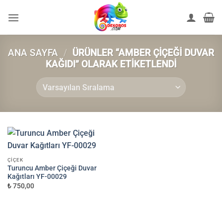
İçeriğe
atla
ANA SAYFA
/
ÜRÜNLER “AMBER ÇIÇEĞI DUVAR
KAĞIDI” OLARAK ETIKETLENDI
ÇIÇEK
Turuncu Amber Çiçeği Duvar
Kağıtları YF-00029
₺ 750,00