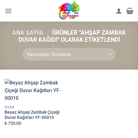
İçeriğe
atla
ANA SAYFA
/
ÜRÜNLER “AHŞAP ZAMBAK
DUVAR KAĞIDI” OLARAK ETIKETLENDI
ÇIÇEK
Beyaz Ahşap Zambak Çiçeği
Duvar Kağıtları YF-00010
₺ 750,00