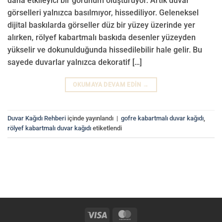
daha etkileyici bir görünüm oluşturuyor. Artık duvar
görselleri yalnızca basılmıyor, hissediliyor. Geleneksel
dijital baskılarda görseller düz bir yüzey üzerinde yer
alırken, rölyef kabartmalı baskıda desenler yüzeyden
yükselir ve dokunulduğunda hissedilebilir hale gelir. Bu
sayede duvarlar yalnızca dekoratif […]
OKUMAYA DEVAM EDIN
→
Duvar Kağıdı Rehberi
içinde yayınlandı
|
gofre kabartmalı duvar kağıdı
,
rölyef kabartmalı duvar kağıdı
etiketlendi
Visa
MasterCard