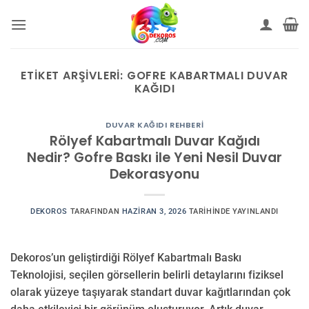
İçeriğe
atla
ETIKET ARŞIVLERI:
GOFRE KABARTMALI DUVAR
KAĞIDI
DUVAR KAĞIDI REHBERI
Rölyef Kabartmalı Duvar Kağıdı
Nedir? Gofre Baskı ile Yeni Nesil Duvar
Dekorasyonu
DEKOROS
TARAFINDAN
HAZIRAN 3, 2026
TARIHINDE YAYINLANDI
Dekoros’un geliştirdiği Rölyef Kabartmalı Baskı
Teknolojisi, seçilen görsellerin belirli detaylarını fiziksel
olarak yüzeye taşıyarak standart duvar kağıtlarından çok