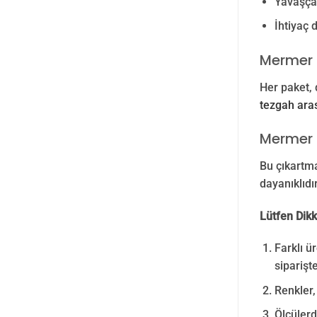
Yavaşça 
İhtiyaç 
Mermer 
Her paket, 
tezgah aras
Mermer 
Bu çıkartma
dayanıklıdı
Lütfen Dikk
Farklı ü
siparişte
Renkler,
Ölçülerd