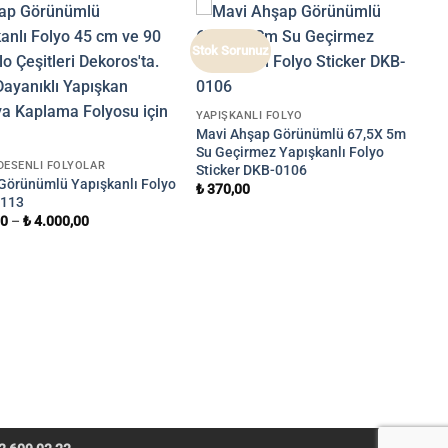
Stok Sorunuz
YAPIŞKANLI FOLYO
Mavi Ahşap Görünümlü 67,5X 5m
Su Geçirmez Yapışkanlı Folyo
DESENLI FOLYOLAR
Sticker DKB-0106
Görünümlü Yapışkanlı Folyo
₺
370,00
0113
00
–
₺
4.000,00