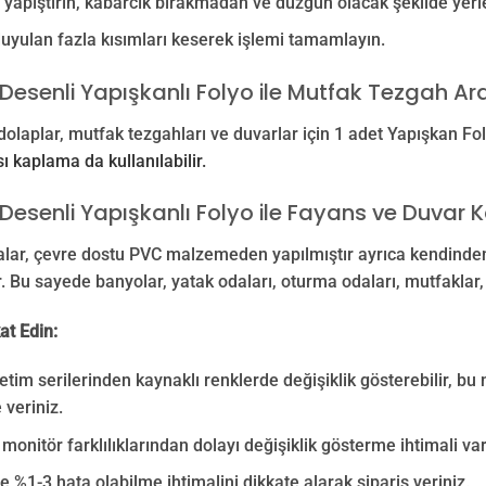
yapıştırın, kabarcık bırakmadan ve düzgün olacak şekilde yerle
duyulan fazla kısımları keserek işlemi tamamlayın.
Desenli Yapışkanlı Folyo ile Mutfak Tezgah A
dolaplar, mutfak tezgahları ve duvarlar için 1 adet Yapışkan Fo
ı kaplama da kullanılabilir.
Desenli Yapışkanlı Folyo ile Fayans ve Duvar
lar, çevre dostu PVC malzemeden yapılmıştır ayrıca kendinden 
r. Bu sayede banyolar, yatak odaları, oturma odaları, mutfaklar,
at Edin:
retim serilerinden kaynaklı renklerde değişiklik gösterebilir, bu 
 veriniz.
 monitör farklılıklarından dolayı değişiklik gösterme ihtimali var
e %1-3 hata olabilme ihtimalini dikkate alarak sipariş veriniz.