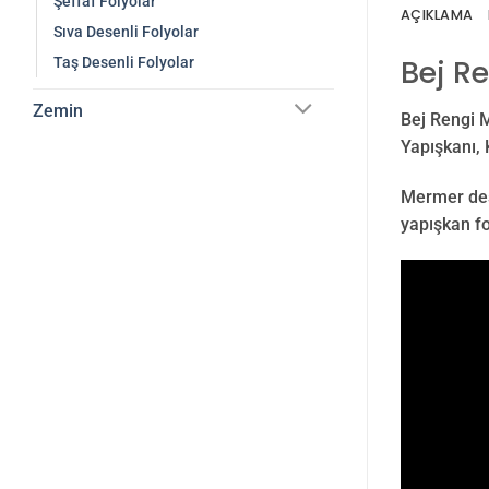
Şeffaf Folyolar
AÇIKLAMA
Sıva Desenli Folyolar
Bej R
Taş Desenli Folyolar
Zemin
Bej Rengi M
Yapışkanı, 
Mermer dese
yapışkan fo