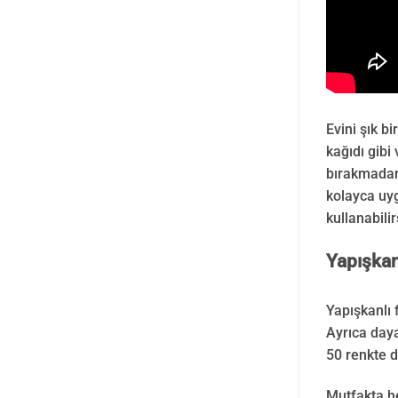
Evini şık b
kağıdı gibi
bırakmadan 
kolayca uyg
kullanabili
Yapışkan
Yapışkanlı 
Ayrıca daya
50 renkte d
Mutfakta he