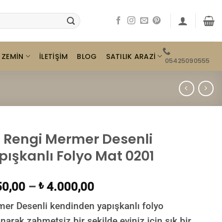
ZEMIN
SATILIK ARAZI
İLETIŞIM
BLOG
05425090555
j Rengi Mermer Desenli
pışkanlı Folyo Mat 0201
0,00
–
4.000,00
₺
er Desenli kendinden yapışkanlı folyo
anarak zahmetsiz bir şekilde eviniz için şık bir