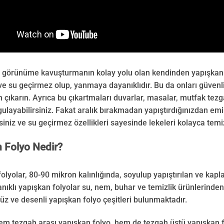
ir görünüme kavuşturmanın kolay yolu olan kendinden yapışkanlı 
 ve su geçirmez olup, yanmaya dayanıklıdır. Bu da onları güvenli 
çıkarın. Ayrıca bu çıkartmaları duvarlar, masalar, mutfak tezg
ulayabilirsiniz. Fakat aralık bırakmadan yapıştırdığınızdan emin
rsiniz ve su geçirmez özellikleri sayesinde lekeleri kolayca temiz
 Folyo Nedir?
folyolar, 80-90 mikron kalınlığında, soyulup yapıştırılan ve kapl
nıklı yapışkan folyolar su, nem, buhar ve temizlik ürünlerinde
üz ve desenli yapışkan folyo çeşitleri bulunmaktadır.
m tezgah arası yapışkan folyo, hem de tezgah üstü yapışkan f