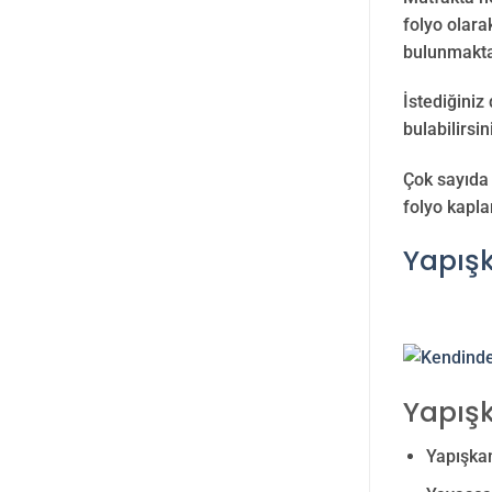
folyo olara
bulunmakta
İstediğiniz
bulabilirsin
Çok sayıda 
folyo kapla
Yapış
Yapış
Yapışkan