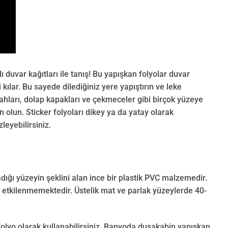
duvar kağıtları ile tanış! Bu yapışkan folyolar duvar
kılar. Bu sayede dilediğiniz yere yapıştırın ve leke
ahları, dolap kapakları ve çekmeceler gibi birçok yüzeye
 olun. Sticker folyoları dikey ya da yatay olarak
leyebilirsiniz.
adığı yüzeyin şeklini alan ince bir plastik PVC malzemedir.
n etkilenmemektedir. Üstelik mat ve parlak yüzeylerde 40-
olyo olarak kullanabilirsiniz. Banyoda duşakabin yapışkan