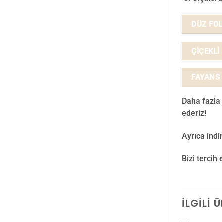
DÜZ FO
ÇİÇEKLİ
FAYANS
Daha fazla 
ederiz!
Ayrıca ind
Bizi tercih 
İLGILI 