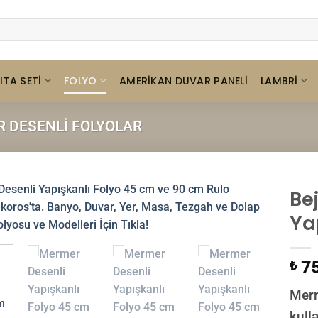
ITA SETI
FOLYO
LAMBRI
AMERIKAN DUVAR PANELI
 DESENLI FOLYOLAR
Be
Ya
75
₺
Merm
kull