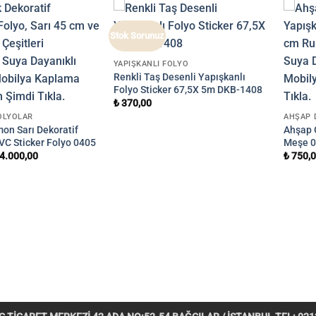
Stok Sorunuz
YAPIŞKANLI FOLYO
Renkli Taş Desenli Yapışkanlı
Folyo Sticker 67,5X 5m DKB-1408
₺
370,00
OLYOLAR
AHŞAP 
on Sarı Dekoratif
Ahşap 
VC Sticker Folyo 0405
Meşe 
4.000,00
₺
750,