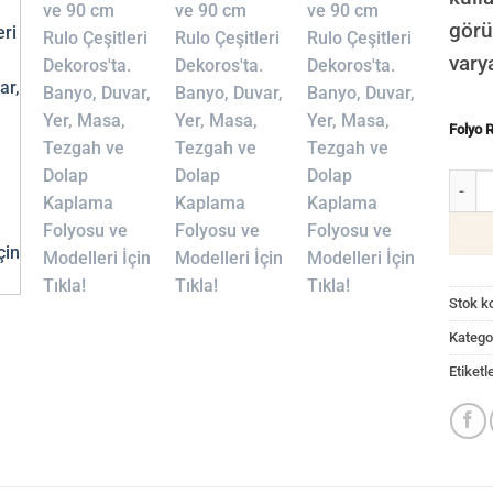
görü
vary
Folyo 
Bej Re
Stok k
Kategor
Etiketl