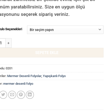
nüm yaratabilirsiniz. Size en uygun ölçü
asyonunu seçerek sipariş veriniz.
Rulo Seçenekleri
ngi Mermer Desenli Yapışkanlı Folyo Mat 0201 adet
SEPETE EKLE
odu:
0201
iler:
Mermer Desenli Folyolar
,
Yapışkanlı Folyo
er:
mermer desenli folyo