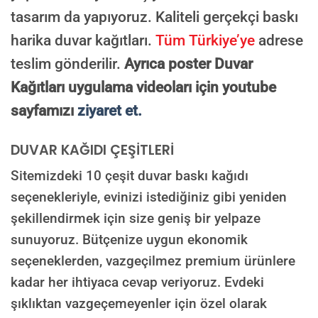
ONAYINIZDAN SONRA BASKIYA GEÇILECEK
tasarım da yapıyoruz. Kaliteli gerçekçi baskı
harika duvar kağıtları.
Tüm Türkiye’ye
adrese
teslim gönderilir.
Ayrıca poster Duvar
Kağıtları uygulama videoları için youtube
sayfamızı
ziyaret et.
DUVAR KAĞIDI ÇEŞİTLERİ
Sitemizdeki 10 çeşit duvar baskı kağıdı
seçenekleriyle, evinizi istediğiniz gibi yeniden
şekillendirmek için size geniş bir yelpaze
sunuyoruz. Bütçenize uygun ekonomik
seçeneklerden, vazgeçilmez premium ürünlere
kadar her ihtiyaca cevap veriyoruz. Evdeki
şıklıktan vazgeçemeyenler için özel olarak