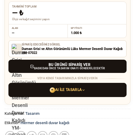
TAHMINI TOPLAM
—
₺
Ölçü ve kağıt seçimini yapın
ALAN
M² FIYATI
—
1.000 ₺
SIPARIŞ EDECEĞINIZ GÖRSEL
Duman Grisi ve Altın Görünümlü Lüks Mermer Desenli Duvar Kağıdı
YM-07022
BU ÜRÜNÜ SIPARIŞ VER
BASKIDAN ÖNCE TASARIM ONAYI GÖNDERILECEKTIR
VEYA KENDI TASARIMINIZLA SIPARIŞ VERIN
AI ILE TASARLA
✦
YAPAY ZEKA TASARIM ARACINI SEÇIN
Kategoriler:
Tasarım
ChatGPT
Gemini
Grok
Etiketler:
mermer desenli duvar kağıdı
Tercih ettiğiniz AI aracı ile
hayalinizdeki görseli oluşturun. Biz çözünürlüğü
baskı kalitesine yükseltip
üretim yaparız.