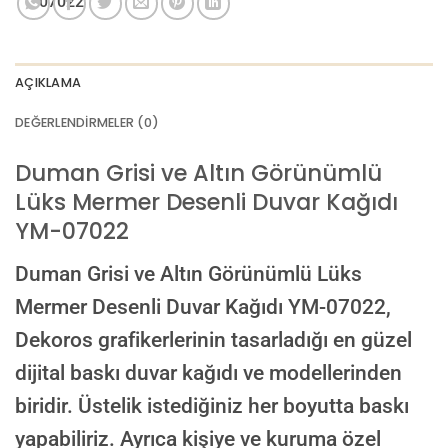
AI görselinizi yüklemek için tıklayın
JPG, PNG veya WEBP — maks 10 MB
AÇIKLAMA
VEYA
DEĞERLENDIRMELER (0)
GÖRSEL LINKI
Duman Grisi ve Altın Görünümlü
Lüks Mermer Desenli Duvar Kağıdı
E-posta ile de gönderebilirsiniz:
YM-07022
info@dekoros.com
NOTLAR
Duman Grisi ve Altın Görünümlü Lüks
Mermer Desenli Duvar Kağıdı YM-07022,
Dekoros grafikerlerinin tasarladığı en güzel
Süreç Bilgilendirmesi
dijital baskı duvar kağıdı ve modellerinden
Görseliniz baskıya alınmadan önce ölçüye göre düzenlenmiş son hali
onayınıza gönderilir. Onayınızdan sonra üretim yapılır.
biridir. Üstelik istediğiniz her boyutta baskı
yapabiliriz. Ayrıca kişiye ve kuruma özel
AI TASARIMIYLA SIPARIŞ VER