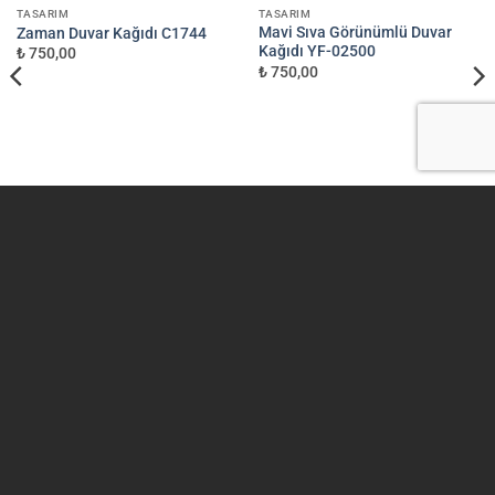
TASARIM
TASARIM
Mavi Sıva Görünümlü Duvar
Zaman Duvar Kağıdı C1744
Kağıdı YF-02500
₺ 750,00
₺ 750,00
Visa
MasterCard
Dekoros.com 2026 ©
DEKOROS İTHALAT İHRACAT A.Ş. ADRES:
İSTOÇ TİCARET MERKEZİ 42 ADA NO:52-54 BAĞCILAR /