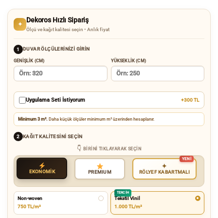
Dekoros Hızlı Sipariş
✦
Ölçü ve kağıt kalitesi seçin • Anlık fiyat
DUVAR ÖLÇÜLERINIZI GIRIN
1
GENIŞLIK (CM)
YÜKSEKLIK (CM)
Uygulama Seti İstiyorum
+300 TL
Minimum 3 m².
Daha küçük ölçüler minimum m² üzerinden hesaplanır.
KAĞIT KALITESINI SEÇIN
2
BIRINI TIKLAYARAK SEÇIN
✦
EKONOMİK
RÖLYEF KABARTMALI
PREMIUM
TERCIH
Non-woven
Tekstil Vinil
750 TL/m²
1.000 TL/m²