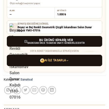
Ölçü ve kağıt seçimini yapın
ALAN
M² FIYATI
—
1.000 ₺
SIPARIŞ EDECEĞINIZ GÖRSEL
Beyaz ve Bej Renkli Geometrik Çizgili İskandinav Salon Duvar
Kağıdı YMO-07016
BU ÜRÜNÜ SIPARIŞ VER
BASKIDAN ÖNCE TASARIM ONAYI GÖNDERILECEKTIR
VEYA KENDI TASARIMINIZLA SIPARIŞ VERIN
AI ILE TASARLA
✦
YAPAY ZEKA TASARIM ARACINI SEÇIN
Kategoriler:
Sanatsal
ChatGPT
Gemini
Grok
Tercih ettiğiniz AI aracı ile
hayalinizdeki görseli oluşturun. Biz çözünürlüğü
baskı kalitesine yükseltip
üretim yaparız.