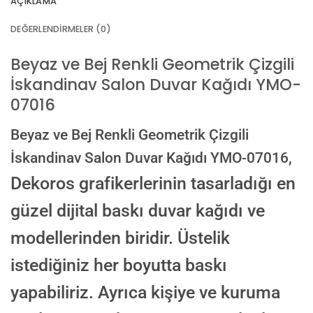
AÇIKLAMA
AI görselinizi yüklemek için tıklayın
JPG, PNG veya WEBP — maks 10 MB
DEĞERLENDIRMELER (0)
VEYA
GÖRSEL LINKI
Beyaz ve Bej Renkli Geometrik Çizgili
İskandinav Salon Duvar Kağıdı YMO-
07016
E-posta ile de gönderebilirsiniz:
info@dekoros.com
Beyaz ve Bej Renkli Geometrik Çizgili
NOTLAR
İskandinav Salon Duvar Kağıdı YMO-07016,
Dekoros grafikerlerinin tasarladığı en
güzel dijital baskı duvar kağıdı ve
Süreç Bilgilendirmesi
Görseliniz baskıya alınmadan önce ölçüye göre düzenlenmiş son hali
modellerinden biridir. Üstelik
onayınıza gönderilir. Onayınızdan sonra üretim yapılır.
istediğiniz her boyutta baskı
AI TASARIMIYLA SIPARIŞ VER
ONAYINIZDAN SONRA BASKIYA GEÇILECEK
yapabiliriz. Ayrıca kişiye ve kuruma