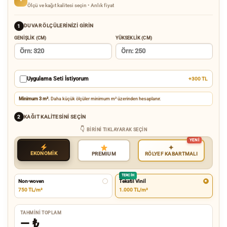
Ölçü ve kağıt kalitesi seçin • Anlık fiyat
DUVAR ÖLÇÜLERINIZI GIRIN
1
GENIŞLIK (CM)
YÜKSEKLIK (CM)
Uygulama Seti İstiyorum
+300 TL
Minimum 3 m².
Daha küçük ölçüler minimum m² üzerinden hesaplanır.
KAĞIT KALITESINI SEÇIN
2
BIRINI TIKLAYARAK SEÇIN
✦
EKONOMİK
RÖLYEF KABARTMALI
PREMIUM
TERCIH
Non-woven
Tekstil Vinil
750 TL/m²
1.000 TL/m²
TAHMINI TOPLAM
—
₺