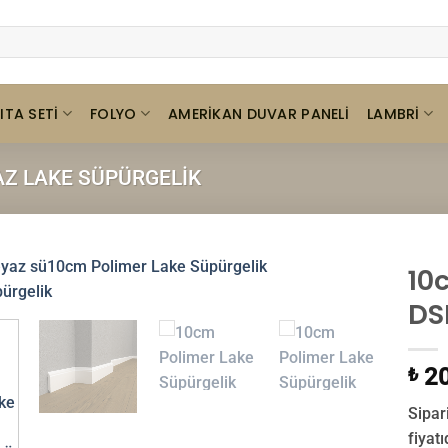
ITA SETI
FOLYO
LAMBRI
AMERIKAN DUVAR PANELI
AZ LAKE SÜPÜRGELIK
10
DS
20
₺
Sipar
fiyat