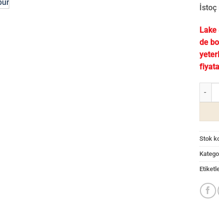
İstoç
Lake 
de bo
yeter
fiyata
10cm 
Stok k
Kategor
Etiketl