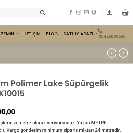
ZEMIN
SATILIK ARAZI
İLETIŞIM
BLOG
05425090555
cm Polimer Lake Süpürgelik
K10015
0,00
işlerinizi metre olarak veriyorsunuz. Yazan METRE
ıdır. Kargo gönderim minimum sipariş miktarı 24 metredir.