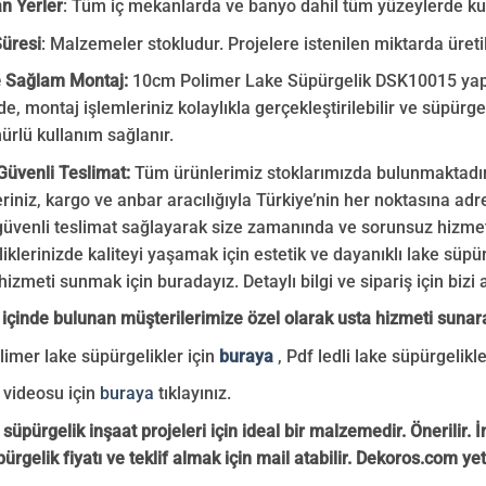
an Yerler
: Tüm iç mekanlarda ve banyo dahil tüm yüzeylerde kull
üresi
: Malzemeler stokludur. Projelere istenilen miktarda üretil
e Sağlam Montaj:
10cm Polimer Lake Süpürgelik DSK10015 yapıştı
e, montaj işlemleriniz kolaylıkla gerçekleştirilebilir ve süpürge
rlü kullanım sağlanır.
 Güvenli Teslimat:
Tüm ürünlerimiz stoklarımızda bulunmaktadır ve
eriniz, kargo ve anbar aracılığıyla Türkiye’nin her noktasına ad
 güvenli teslimat sağlayarak size zamanında ve sorunsuz hizme
iklerinizde kaliteyi yaşamak için estetik ve dayanıklı lake süpürg
hizmeti sunmak için buradayız. Detaylı bilgi ve sipariş için bizi 
 içinde bulunan müşterilerimize özel olarak usta hizmeti sunar
limer lake süpürgelikler için
buraya
, Pdf ledli lake süpürgelikle
 videosu için
buraya
tıklayınız.
süpürgelik inşaat projeleri için ideal bir malzemedir. Önerilir. İn
rgelik fiyatı ve teklif almak için mail atabilir. Dekoros.com yetki