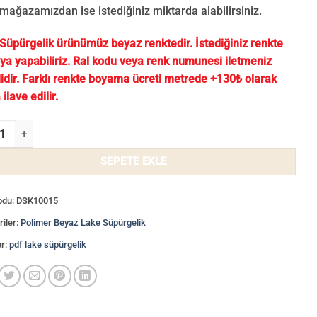
 mağazamızdan ise istediğiniz miktarda alabilirsiniz.
Süpürgelik ürünümüz beyaz renktedir. İstediğiniz renkte
ya yapabiliriz. Ral kodu veya renk numunesi iletmeniz
lidir. Farklı renkte boyama ücreti metrede +130₺ olarak
 ilave edilir.
Polimer Lake Süpürgelik DSK10015 adet
SEPETE EKLE
odu:
DSK10015
iler:
Polimer Beyaz Lake Süpürgelik
er:
pdf lake süpürgelik