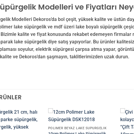
üpürgelik Modelleri ve Fiyatları Ne
elik Modelleri Dekoros’da bol çeşit, yüksek kalite ve üstün da
olimer lake süpürgelik ve mdf üzeri lake boyalı süpürgelik çeşi
 Bizimle kalite ve fiyat konusunda rekabet edemeyen firmalar 
arak lake süpürgelik diye satış yapıyorlar. Bu ürünler kalit
laması soyulur, elektrik süpürgesi çarpsa atma yapar, görüntü 
kalite ve Dekoros’dan şaşmayın, taklitlerimizden uzak durun.
ÜRÜNLER
POLIMER BEYAZ LAKE SÜPÜRGELIK
10cm Polimer Lake Süpürgelik