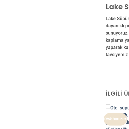
Lake S
Lake Süpürg
dayanıklı p
sunuyoruz.
kaplama yap
yaparak kap
tavsiyemiz 
İLGILI 
Stok Sorunuz
E SÜPÜRGELIK
e Süpürgelik