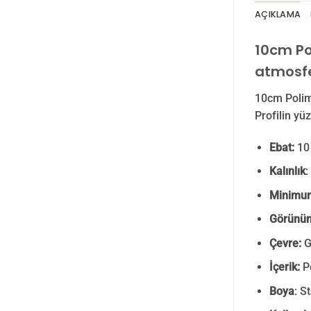
AÇIKLAMA
10cm Po
atmosfe
10cm Polim
Profilin yü
Ebat:
10 
Kalınlık
:
Minimum 
Görünü
Çevre:
G
İçerik:
Po
Boya
: S