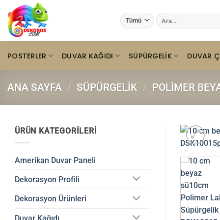
İçeriğe
Ara:
atla
POSTERLER
DUVAR KAĞIDI
SÜPÜRGELIK
DUVAR Ç
ANA SAYFA
/
SÜPÜRGELIK
/
POLIMER BEY
ÜRÜN KATEGORILERI
Amerikan Duvar Paneli
Dekorasyon Profili
Dekorasyon Ürünleri
Duvar Kağıdı