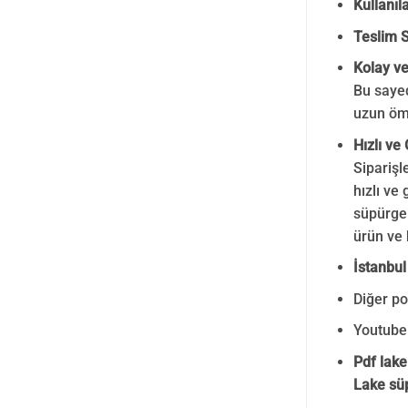
Kullanıl
Teslim S
Kolay v
Bu sayed
uzun ömü
Hızlı ve
Siparişl
hızlı ve
süpürgel
ürün ve 
İstanbul
Diğer po
Youtube
Pdf lake 
Lake süpü