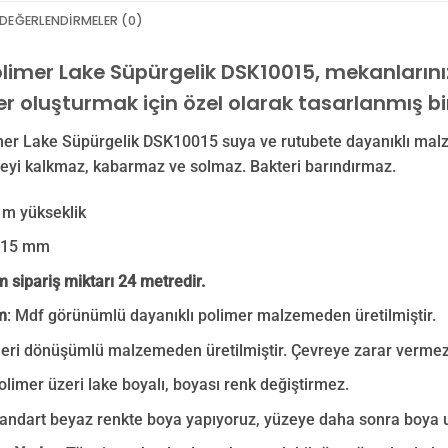
DEĞERLENDIRMELER (0)
limer Lake Süpürgelik DSK10015, mekanlarınıza
r oluşturmak için özel olarak tasarlanmış bi
er Lake Süpürgelik DSK10015 suya ve rutubete dayanıklı malz
zeyi kalkmaz, kabarmaz ve solmaz. Bakteri barındırmaz.
m yükseklik
 15 mm
sipariş miktarı 24 metredir.
m
: Mdf görünümlü dayanıklı polimer malzemeden üretilmiştir.
eri dönüşümlü malzemeden üretilmiştir. Çevreye zarar vermez
limer üzeri lake boyalı, boyası renk değiştirmez.
tandart beyaz renkte boya yapıyoruz, yüzeye daha sonra boya u